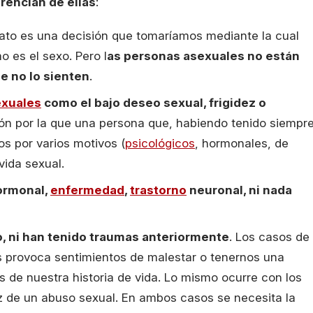
rencian de ellas
:
ibato es una decisión que tomaríamos mediante la cual
 es el sexo. Pero l
as personas asexuales no están
ue no lo sienten
.
exuales
como el bajo deseo sexual, frigidez o
ión por la que una persona que, habiendo tenido siempr
os por varios motivos (
psicológicos
, hormonales, de
 vida sexual.
ormonal,
enfermedad
,
trastorno
neuronal, ni nada
, ni han tenido traumas anteriormente
. Los casos de
s provoca sentimientos de malestar o tenernos una
s de nuestra historia de vida. Lo mismo ocurre con los
 de un abuso sexual. En ambos casos se necesita la