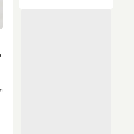
e
on
n