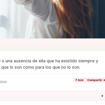
 o una ausencia de ella que ha existido siempre y
 que lo son como para los que no lo son.
7 min
Compartir 
 2020
▾