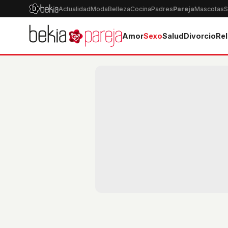
Actualidad
Moda
Belleza
Cocina
Padres
Pareja
Mascotas
S
Amor
Sexo
Salud
Divorcio
Rel