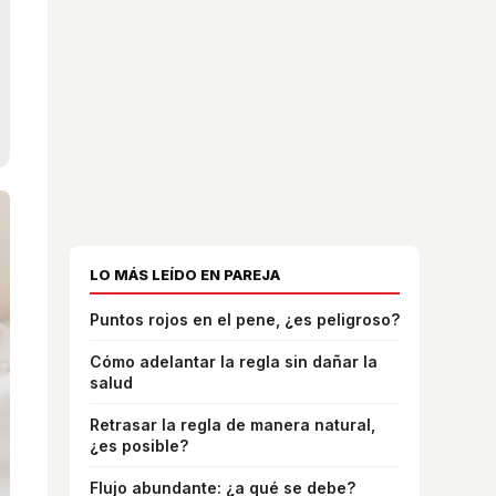
LO MÁS LEÍDO EN PAREJA
Puntos rojos en el pene, ¿es peligroso?
Cómo adelantar la regla sin dañar la
salud
Retrasar la regla de manera natural,
¿es posible?
Flujo abundante: ¿a qué se debe?