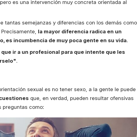
 pero es una intervención muy concreta orientada al
ne tantas semejanzas y diferencias con los demás como
. Precisamente,
la mayor diferencia radica en un
nto, es incumbencia de muy poca gente en su vida
.
 que ir a un profesional para que intente que les
árselo"
.
ientación sexual es no tener sexo, a la gente le puede
 cuestiones
que, en verdad, pueden resultar ofensivas
s preguntas como: