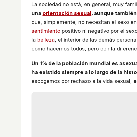
La sociedad no está, en general, muy famil
una
orientación sexual
, aunque también 
que, simplemente, no necesitan el sexo en 
sentimiento
positivo ni negativo por el sex
la
belleza
, el interior de las demás person
como hacemos todos, pero con la diferenci
Un 1% de la población mundial es asexu
ha existido siempre a lo largo de la histo
escogemos por rechazo a la vida sexual,
e