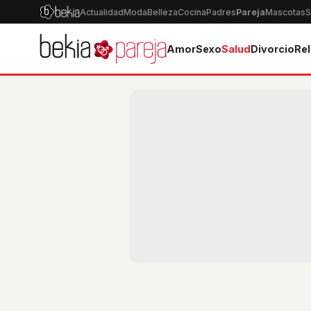
Actualidad
Moda
Belleza
Cocina
Padres
Pareja
Mascotas
S
Amor
Sexo
Salud
Divorcio
Rel