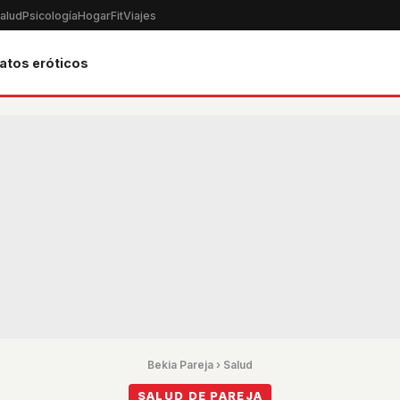
alud
Psicología
Hogar
Fit
Viajes
atos eróticos
Bekia Pareja
›
Salud
SALUD DE PAREJA