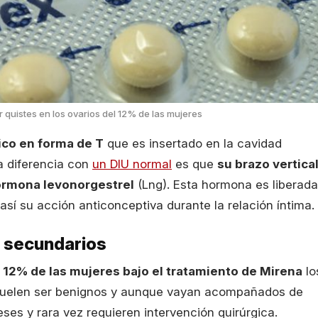
r quistes en los ovarios del 12% de las mujeres
ico en forma de T
que es insertado en la cavidad
a diferencia con
un DIU normal
es que
su brazo vertica
ormona levonorgestrel
(Lng). Esta hormona es liberada
 así su acción anticonceptiva durante la relación íntima.
s secundarios
l 12% de las mujeres bajo el tratamiento de Mirena
lo
 suelen ser benignos y aunque vayan acompañados de
ses y rara vez requieren intervención quirúrgica.