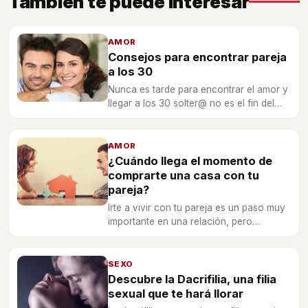
También te puede interesar
AMOR
Consejos para encontrar pareja
a los 30
Nunca es tarde para encontrar el amor y
llegar a los 30 solter@ no es el fin del
mundo. Te dejamos algunos consejos
útiles que te ayudarán a encontrar pareja
en esta maravillosa edad.
AMOR
¿Cuándo llega el momento de
comprarte una casa con tu
pareja?
Irte a vivir con tu pareja es un paso muy
importante en una relación, pero
comprarte una casa en común lo es
todavía más.
SEXO
Descubre la Dacrifilia, una filia
sexual que te hará llorar