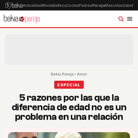
Actualidad
Moda
Belleza
Cocina
Padres
Pareja
Mascotas
Salud
Ps
Bekia Pareja
›
Amor
ESPECIAL
5 razones por las que la
diferencia de edad no es un
problema en una relación