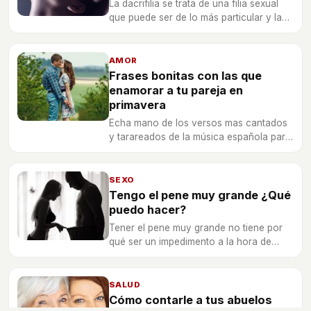
La dacrifilia se trata de una filia sexual
que puede ser de lo más particular y las
personas que lo padecen no pueden
evitar la excitación con las lágrimas de
las pareja. Te lo contamos.
AMOR
Frases bonitas con las que
enamorar a tu pareja en
primavera
Echa mano de los versos mas cantados
y tarareados de la música española para
dejar a esa chico o chica que tanto te
gusta con la boca abierta.
SEXO
Tengo el pene muy grande ¿Qué
puedo hacer?
Tener el pene muy grande no tiene por
qué ser un impedimento a la hora de
practicar o disfrutar el sexo. Olvídate de
este problema siguiendo estos sencillos
consejos.
SALUD
Cómo contarle a tus abuelos