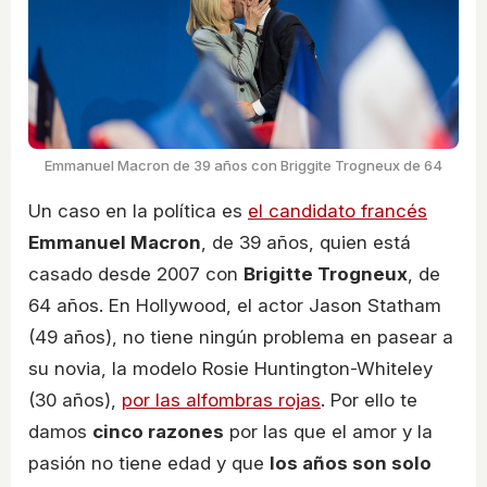
Emmanuel Macron de 39 años con Briggite Trogneux de 64
Un caso en la política es
el candidato francés
Emmanuel Macron
, de 39 años, quien está
casado desde 2007 con
Brigitte Trogneux
, de
64 años. En Hollywood, el actor Jason Statham
(49 años), no tiene ningún problema en pasear a
su novia, la modelo Rosie Huntington-Whiteley
(30 años),
por las alfombras rojas
. Por ello te
damos
cinco razones
por las que el amor y la
pasión no tiene edad y que
los años son solo