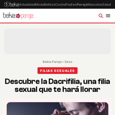
Actualidad
Moda
Belleza
Cocina
Padres
Pareja
Mascotas
Salud
Ps
Bekia Pareja
›
Sexo
FILIAS SEXUALES
Descubre la Dacrifilia, una filia
sexual que te hará llorar