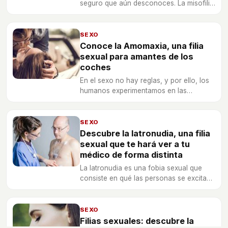
seguro que aún desconoces. La misofilia
puede ser una de ellas, por lo que si
quieres conocer lo que es no dudes en
leer el artículo.
SEXO
Conoce la Amomaxia, una filia
sexual para amantes de los
coches
En el sexo no hay reglas, y por ello, los
humanos experimentamos en las
prácticas sexuales. Conoce en qué
consiste la amomaxia.
SEXO
Descubre la latronudia, una filia
sexual que te hará ver a tu
médico de forma distinta
La latronudia es una fobia sexual que
consiste en qué las personas se excitan
y sienten placer a la hora de denudarse
ante el médico.
SEXO
Filias sexuales: descubre la