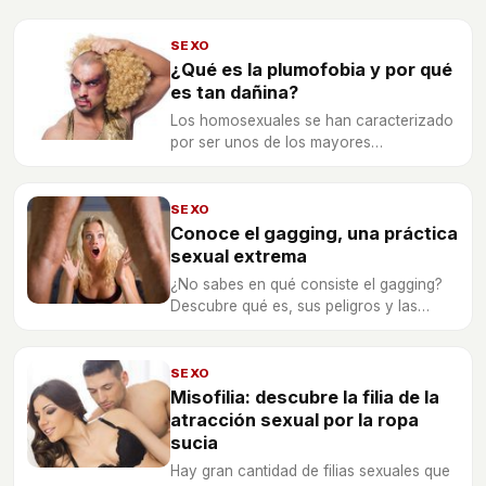
SEXO
¿Qué es la plumofobia y por qué
es tan dañina?
Los homosexuales se han caracterizado
por ser unos de los mayores
abanderados de la libertad. Ahora son
ellos mismos los que discriminan a gente
de su propio colectivo en base a
SEXO
criterios absurdos.
Conoce el gagging, una práctica
sexual extrema
¿No sabes en qué consiste el gagging?
Descubre qué es, sus peligros y las
mejores posturas para practicarlo sin
que resulte incómodo.
SEXO
Misofilia: descubre la filia de la
atracción sexual por la ropa
sucia
Hay gran cantidad de filias sexuales que