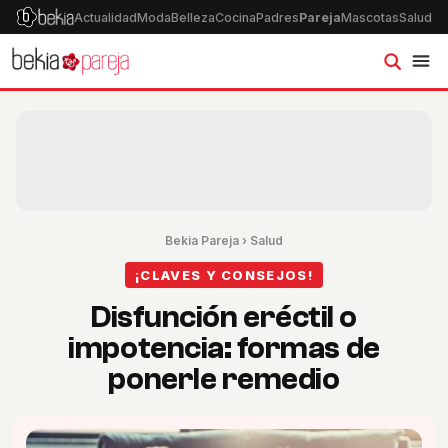
Actualidad
Moda
Belleza
Cocina
Padres
Pareja
Mascotas
Salud
Ps
Bekia Pareja
›
Salud
¡CLAVES Y CONSEJOS!
Disfunción eréctil o
impotencia: formas de
ponerle remedio