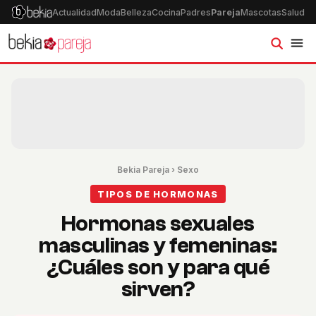
Actualidad
Moda
Belleza
Cocina
Padres
Pareja
Mascotas
Salud
Ps
Bekia Pareja
›
Sexo
TIPOS DE HORMONAS
Hormonas sexuales
masculinas y femeninas:
¿Cuáles son y para qué
sirven?