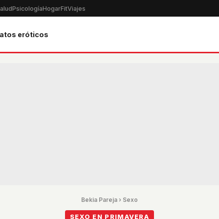
alud
Psicología
Hogar
Fit
Viajes
atos eróticos
Bekia Pareja
›
Sexo
SEXO EN PRIMAVERA