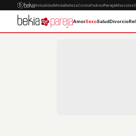
Actualidad
Moda
Belleza
Cocina
Padres
Pareja
Mascotas
S
Amor
Sexo
Salud
Divorcio
Rel