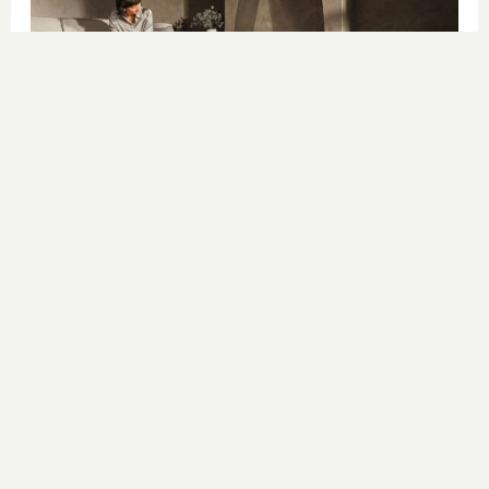
El robot que limpia por ti
¿Sabes por qué cada vez más
hogares usan robot aspirador?