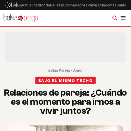
Actualidad
Moda
Belleza
Cocina
Padres
Pareja
Mascotas
Salud
Ps
Bekia Pareja
›
Amor
BAJO EL MISMO TECHO
Relaciones de pareja: ¿Cuándo
es el momento para irnos a
vivir juntos?