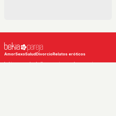
Amor
Sexo
Salud
Divorcio
Relatos eróticos
bekia.es
·
moda
·
belleza
·
cocina
·
padres
·
pareja
·
mascotas
·
salud
·
psicología
·
hogar
·
fit
·
viajes
Aviso legal
Política de privacidad
Política de cookies
RSS
© 2026 Bekia Pareja