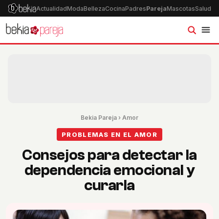
Actualidad
Moda
Belleza
Cocina
Padres
Pareja
Mascotas
Salud
Ps
Bekia Pareja
›
Amor
PROBLEMAS EN EL AMOR
Consejos para detectar la
dependencia emocional y
curarla