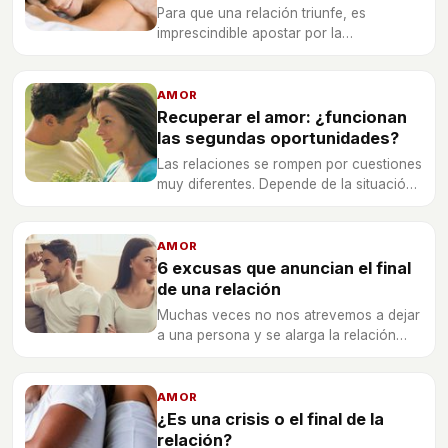
Para que una relación triunfe, es
imprescindible apostar por la
comunicación en pareja, y saber cómo
dominarla.
AMOR
Recuperar el amor: ¿funcionan
las segundas oportunidades?
Las relaciones se rompen por cuestiones
muy diferentes. Depende de la situación
sí es posible retomar un noviazgo y
olvidar por completo lo ocurrido en el
pasado.
AMOR
6 excusas que anuncian el final
de una relación
Muchas veces no nos atrevemos a dejar
a una persona y se alarga la relación
sabiendo que no llegará a nada más.
AMOR
¿Es una crisis o el final de la
relación?