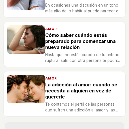
En ocasiones una discusión en un tono
más alto de lo habitual puede parecer el
final de la relación.
AMOR
Cómo saber cuándo estás
preparado para comenzar una
nueva relación
Hasta que no estés curado de tu anterior
ruptura, salir con otra persona te podría
hacer mucho daño. Descubre aquí si ya
es tu momento para volver a apostar por
el amor
AMOR
La adicción al amor: cuando se
necesita a alguien en vez de
quererle
Te contamos el perfil de las personas
que sufren una adicción al amor y las
claves para superar el problema.