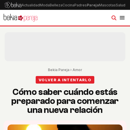
Actualidad
Moda
Belleza
Cocina
Padres
Pareja
Mascotas
Salud
Ps
Bekia Pareja
›
Amor
VOLVER A INTENTARLO
Cómo saber cuándo estás
preparado para comenzar
una nueva relación