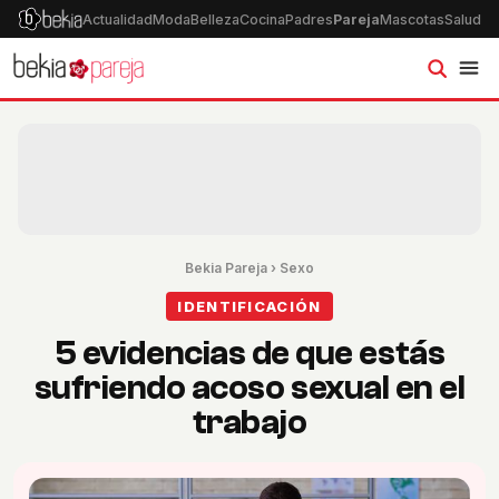
Actualidad
Moda
Belleza
Cocina
Padres
Pareja
Mascotas
Salud
Ps
Bekia Pareja
›
Sexo
IDENTIFICACIÓN
5 evidencias de que estás
sufriendo acoso sexual en el
trabajo