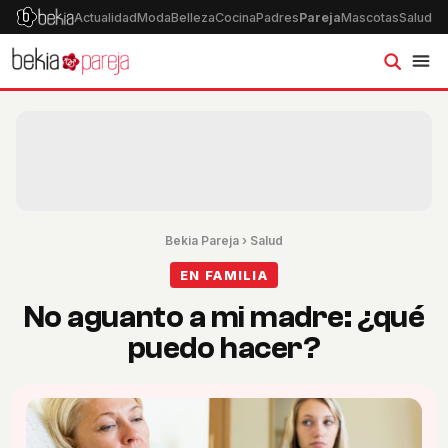
Actualidad
Moda
Belleza
Cocina
Padres
Pareja
Mascotas
Salud
Ps
Bekia Pareja
›
Salud
EN FAMILIA
No aguanto a mi madre: ¿qué
puedo hacer?