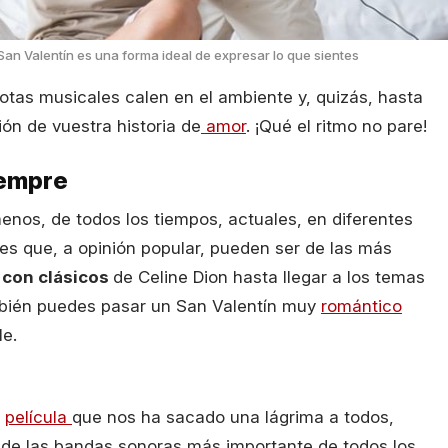
an Valentín es una forma ideal de expresar lo que sientes
notas musicales calen en el ambiente y, quizás, hasta
ón de vuestra historia de
amor
. ¡Qué el ritmo no pare!
iempre
enos, de todos los tiempos, actuales, en diferentes
nes que, a opinión popular, pueden ser de las más
con clásicos
de Celine Dion hasta llegar a los temas
mbién puedes pasar un San Valentín muy
romántico
le.
a
película
que nos ha sacado una lágrima a todos,
 de las bandas sonoras más importante de todos los