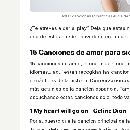
Cantar canciones románticas el día de S
¿Te atreves a dar al play? Deja que estas 
una de estas puede convertirse en la canci
15 Canciones de amor para s
15 canciones de amor, ni una más ni una m
idiomas... aquí están recogidas las cancio
románticas de la historia.
Comenzaremos 
más actuales de la canción española. Ta
escuchando estas canciones solo, todo va
1
My heart will go on - Céline Dion
Por supuesto que la canción principal de l
Titanic,
debía estar en nuestra lista
. Una