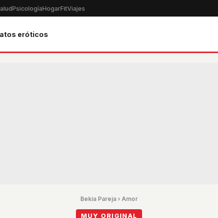
alud
Psicología
Hogar
Fit
Viajes
atos eróticos
Bekia Pareja
›
Amor
MUY ORIGINAL