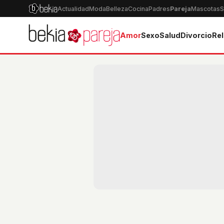
Actualidad
Moda
Belleza
Cocina
Padres
Pareja
Mascotas
S
Amor
Sexo
Salud
Divorcio
Rel