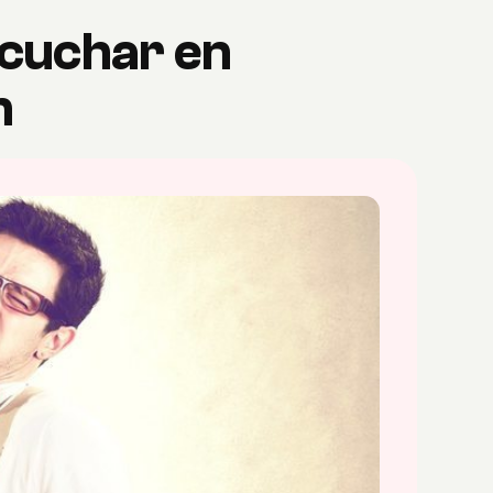
scuchar en
n