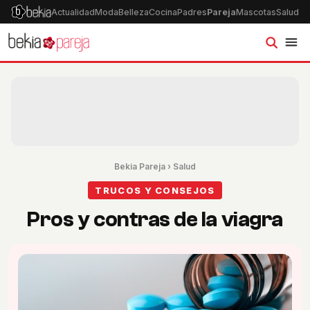
Actualidad
Moda
Belleza
Cocina
Padres
Pareja
Mascotas
Salud
Ps
Bekia Pareja
›
Salud
TRUCOS Y CONSEJOS
Pros y contras de la viagra