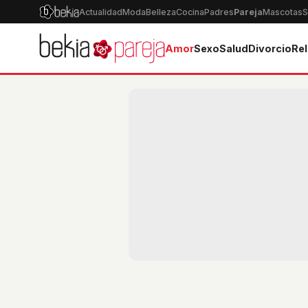
Actualidad
Moda
Belleza
Cocina
Padres
Pareja
Mascotas
S
Amor
Sexo
Salud
Divorcio
Rel