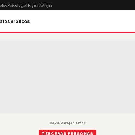
alud
Psicología
Hogar
Fit
Viajes
atos eróticos
Bekia Pareja
›
Amor
TERCERAS PERSONAS