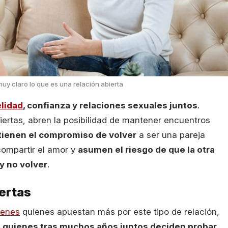
muy claro lo que es una relación abierta
elidad
, confianza y relaciones sexuales juntos
.
iertas, abren la posibilidad de mantener encuentros
tienen el compromiso de volver
a ser una pareja
 compartir el amor y
asumen el riesgo de que la otra
y no volver
.
iertas
venes
quienes apuestan más por este tipo de relación,
 quienes tras muchos años juntos deciden probar