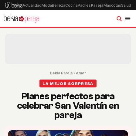
Actualidad
Moda
Belleza
Cocina
Padres
Pareja
Mascotas
Salud
Ps
Bekia Pareja
›
Amor
LA MEJOR SORPRESA
Planes perfectos para
celebrar San Valentín en
pareja