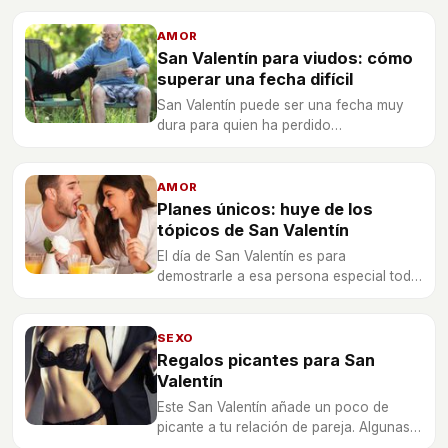
problemas o discusiones con tu pareja.
AMOR
San Valentín para viudos: cómo
superar una fecha difícil
San Valentín puede ser una fecha muy
dura para quien ha perdido
irremediablemente a su pareja, por lo que
debes aprende a sobrellevar un día duro.
AMOR
Planes únicos: huye de los
tópicos de San Valentín
El día de San Valentín es para
demostrarle a esa persona especial todo
lo que sientes por ella y que,
precisamente, es especial.
SEXO
Regalos picantes para San
Valentín
Este San Valentín añade un poco de
picante a tu relación de pareja. Algunas
ideas para un regalo sexy y con un