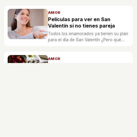
toque sensual.
AMOR
Películas para ver en San
Valentín si no tienes pareja
Todos los enamorados ya tienen su plan
para el día de San Valentín ¿Pero qué
hacer si estás soltero? Elige un plan de
peli, manta y sofá y disfruta del cine.
AMOR
¿Cómo celebrar San Valentín si
estás a dieta?
En Bekia queremos que pases el mejor
día de San Valentín si estás a dieta. Por
eso te damos unas recomendaciones
para ver qué puedes hacer para celebrar
San Valentín con tu pareja y sin
engordar.