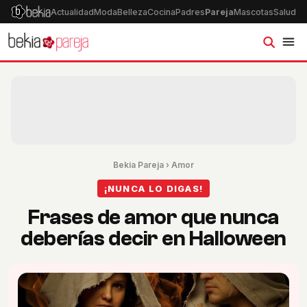
Actualidad
Moda
Belleza
Cocina
Padres
Pareja
Mascotas
Salud
Ps
Bekia Pareja
›
Amor
¡NUNCA LO DIGAS!
Frases de amor que nunca
deberías decir en Halloween