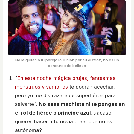
No le quites a tu pareja la ilusión por su disfraz, no es un
concurso de belleza
"
En esta noche mágica brujas, fantasmas,
monstruos y vampiros
te podrán acechar,
pero yo me disfrazaré de superhéroe para
salvarte".
No seas machista ni te pongas en
el rol de héroe o príncipe azul
, ¿acaso
quieres hacer a tu novia creer que no es
autónoma?