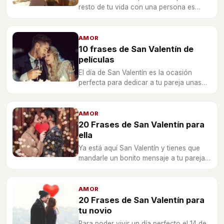
resto de tu vida con una persona es
siempre muy especial. Pero hay veces
que no sabes cómo proponérselo. Aquí
te dejamos 10 frases de amor para pedir
AMOR
matrimonio.
10 frases de San Valentín de
películas
El día de San Valentín es la ocasión
perfecta para dedicar a tu pareja unas
bonitas frases de amor que se han
relatado en las películas.
AMOR
20 Frases de San Valentín para
ella
Ya está aquí San Valentín y tienes que
mandarle un bonito mensaje a tu pareja
pero no sabes ser muy original. Aquí
tienes las mejores 20 frases para
conquistarla a ella.
AMOR
20 Frases de San Valentín para
tu novio
Para poder vivir un día perfecto el 14 de