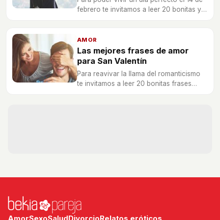
febrero te invitamos a leer 20 bonitas y
emocionantes frases con las que
enamorarás como el primer día a tu
novio.
AMOR
Las mejores frases de amor
para San Valentín
Para reavivar la llama del romanticismo
te invitamos a leer 20 bonitas frases
dedicatorias que harán que tu pareja
caiga irremediablemente rendida ante ti
en esta fecha tan especial.
Amor
Sexo
Salud
Divorcio
Relatos eróticos