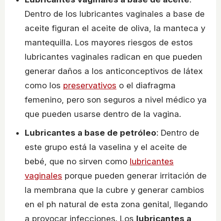
Dentro de los lubricantes vaginales a base de
aceite figuran el aceite de oliva, la manteca y
mantequilla. Los mayores riesgos de estos
lubricantes vaginales radican en que pueden
generar daños a los anticonceptivos de látex
como los
preservativos
o el diafragma
femenino, pero son seguros a nivel médico ya
que pueden usarse dentro de la vagina.
Lubricantes a base de petróleo
: Dentro de
este grupo está la vaselina y el aceite de
bebé, que no sirven como
lubricantes
vaginales
porque pueden generar irritación de
la membrana que la cubre y generar cambios
en el ph natural de esta zona genital, llegando
a provocar infecciones. Los
lubricantes a