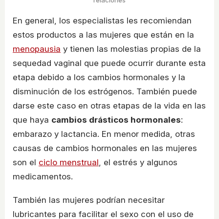
relaciones
En general, los especialistas les recomiendan
estos productos a las mujeres que están en la
menopausia
y tienen las molestias propias de la
sequedad vaginal que puede ocurrir durante esta
etapa debido a los cambios hormonales y la
disminución de los estrógenos. También puede
darse este caso en otras etapas de la vida en las
que haya
cambios drásticos hormonales
:
embarazo y lactancia. En menor medida, otras
causas de cambios hormonales en las mujeres
son el
ciclo menstrual
, el estrés y algunos
medicamentos.
También las mujeres podrían necesitar
lubricantes para facilitar el sexo con el uso de