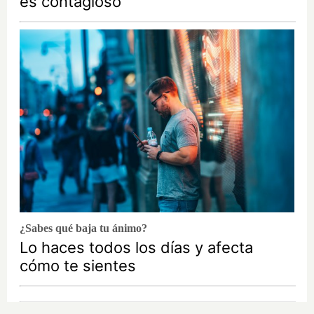
es contagioso
¿Sabes qué baja tu ánimo?
Lo haces todos los días y afecta
cómo te sientes