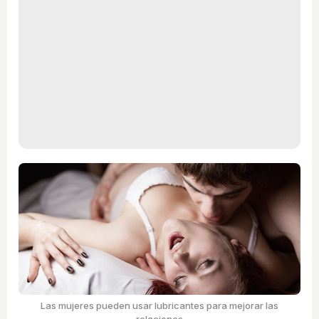
Las mujeres pueden usar lubricantes para mejorar las