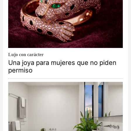
Lujo con carácter
Una joya para mujeres que no piden
permiso