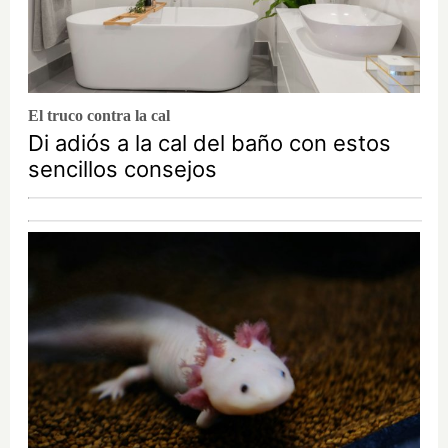
El truco contra la cal
Di adiós a la cal del baño con estos
sencillos consejos