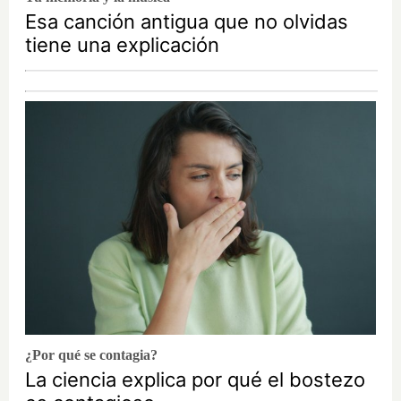
Esa canción antigua que no olvidas
tiene una explicación
¿Por qué se contagia?
La ciencia explica por qué el bostezo