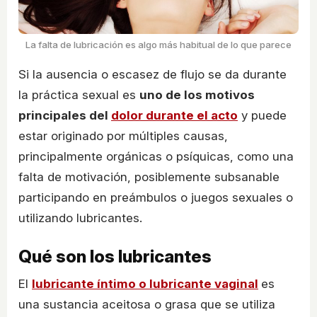
La falta de lubricación es algo más habitual de lo que parece
Si la ausencia o escasez de flujo se da durante
la práctica sexual es
uno de los motivos
principales del
dolor durante el acto
y puede
estar originado por múltiples causas,
principalmente orgánicas o psíquicas, como una
falta de motivación, posiblemente subsanable
participando en preámbulos o juegos sexuales o
utilizando lubricantes.
Qué son los lubricantes
El
lubricante íntimo o lubricante vaginal
es
una sustancia aceitosa o grasa que se utiliza