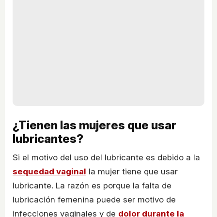
¿Tienen las mujeres que usar
lubricantes?
Si el motivo del uso del lubricante es debido a la
sequedad vaginal
la mujer tiene que usar
lubricante. La razón es porque la falta de
lubricación femenina puede ser motivo de
infecciones vaginales y de
dolor durante la