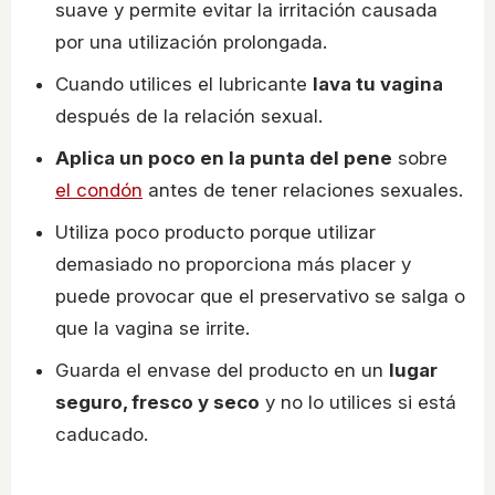
suave y permite evitar la irritación causada
por una utilización prolongada.
Cuando utilices el lubricante
lava tu vagina
después de la relación sexual.
Aplica un poco en la punta del pene
sobre
el condón
antes de tener relaciones sexuales.
Utiliza poco producto porque utilizar
demasiado no proporciona más placer y
puede provocar que el preservativo se salga o
que la vagina se irrite.
Guarda el envase del producto en un
lugar
seguro, fresco y seco
y no lo utilices si está
caducado.