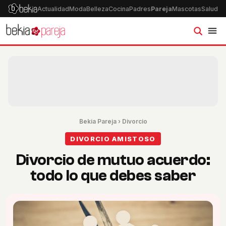
Actualidad
Moda
Belleza
Cocina
Padres
Pareja
Mascotas
Salud
Ps
Bekia Pareja
›
Divorcio
DIVORCIO AMISTOSO
Divorcio de mutuo acuerdo:
todo lo que debes saber