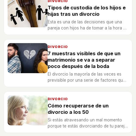
necesitan un solución conjunta.
DIVORCIO
Tipos de custodia de los hijos e
hijas tras un divorcio
Esta es una de las decisiones que una
pareja con hijos ha de tomar a la hora de
la separación o divorcio y que influirá
decisivamente en el ritmo de vida de los
menores.
DIVORCIO
7 muestras visibles de que un
matrimonio se va a separar
poco después de la boda
El divorcio la mayoría de las veces es
previsible por una serie de factores que
viven y experimentan ambos miembros
de la pareja.
DIVORCIO
Cómo recuperarse de un
divorcio a los 50
Si estás atravesando un mal momento
porque te estás divorciando de tu pareja
y sientes que a los 50 años ya nada