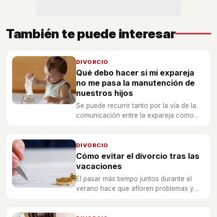
También te puede interesar
DIVORCIO
Qué debo hacer si mi expareja
no me pasa la manutención de
nuestros hijos
Se puede recurrir tanto por la vía de la
comunicación entre la expareja como
por otros métodos más solventes como
la demanda civil o penal.
DIVORCIO
Cómo evitar el divorcio tras las
vacaciones
El pasar más tiempo juntos durante el
verano hace que afloren problemas y
conflictos que durante el resto de los
meses han sido obviados y que