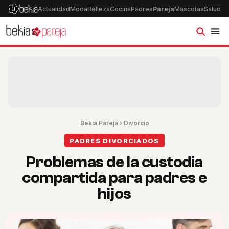
Actualidad
Moda
Belleza
Cocina
Padres
Pareja
Mascotas
Salud
Ps
Bekia Pareja
›
Divorcio
PADRES DIVORCIADOS
Problemas de la custodia
compartida para padres e
hijos