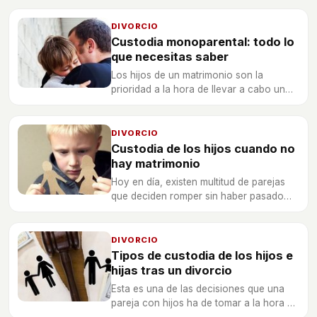
DIVORCIO
Custodia monoparental: todo lo
que necesitas saber
Los hijos de un matrimonio son la
prioridad a la hora de llevar a cabo un
divorcio, y saber qué tipo de custodia
beneficia más es necesario para que los
niños no terminen sufriendo.
DIVORCIO
Custodia de los hijos cuando no
hay matrimonio
Hoy en día, existen multitud de parejas
que deciden romper sin haber pasado
por el altar pero habiendo formado a su
vez una familia.
DIVORCIO
Tipos de custodia de los hijos e
hijas tras un divorcio
Esta es una de las decisiones que una
pareja con hijos ha de tomar a la hora de