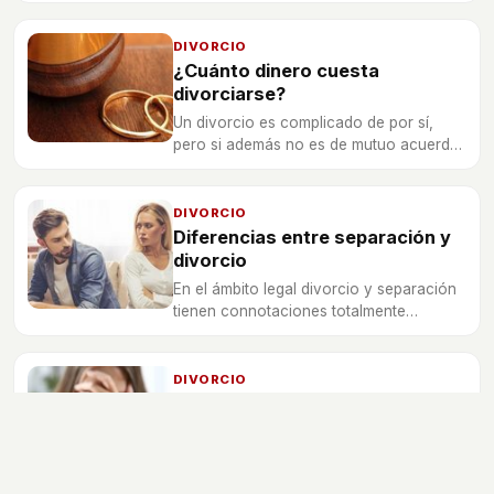
la separación o divorcio y que influirá
decisivamente en el ritmo de vida de los
menores.
DIVORCIO
¿Cuánto dinero cuesta
divorciarse?
Un divorcio es complicado de por sí,
pero si además no es de mutuo acuerdo,
el proceso se alarga y resulta muy caro.
DIVORCIO
Diferencias entre separación y
divorcio
En el ámbito legal divorcio y separación
tienen connotaciones totalmente
diferentes.
DIVORCIO
Problemas de pareja: ¿es el
divorcio la mejor opción?
No siempre firmar los papeles de la
disolución matrimonial es la mejor opción