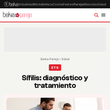
Actualidad
Moda
Belleza
Cocina
Padres
Pareja
Mascotas
Salud
Ps
Bekia Pareja
›
Salud
ETS
Sífilis: diagnóstico y
tratamiento