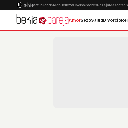
Actualidad
Moda
Belleza
Cocina
Padres
Pareja
Mascotas
S
Amor
Sexo
Salud
Divorcio
Rel