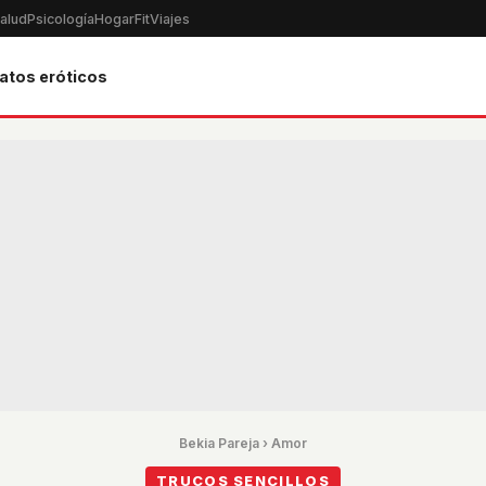
alud
Psicología
Hogar
Fit
Viajes
atos eróticos
Bekia Pareja
›
Amor
TRUCOS SENCILLOS