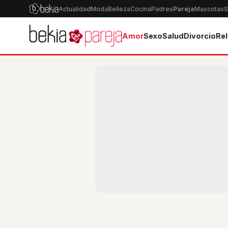
Actualidad
Moda
Belleza
Cocina
Padres
Pareja
Mascotas
S
Amor
Sexo
Salud
Divorcio
Rel