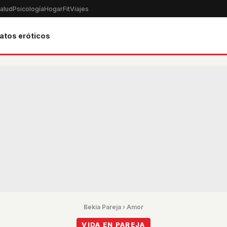
alud
Psicología
Hogar
Fit
Viajes
atos eróticos
Bekia Pareja
›
Amor
VIDA EN PAREJA