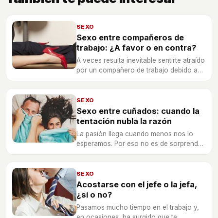
SEXO
Sexo entre compañeros de
trabajo: ¿A favor o en contra?
A veces resulta inevitable sentirte atraído
por un compañero de trabajo debido a
las horas que pasas en la oficina, pero
antes de tomar una decisión reflexiona
sobre las consecuencias.
SEXO
Sexo entre cuñados: cuando la
tentación nubla la razón
La pasión llega cuando menos nos lo
esperamos. Por eso no es de sorprender
que muchos se enamoren de sus
cuñados.
SEXO
Acostarse con el jefe o la jefa,
¿sí o no?
Pasamos mucho tiempo en el trabajo y,
en ocasiones, ha surgido que te