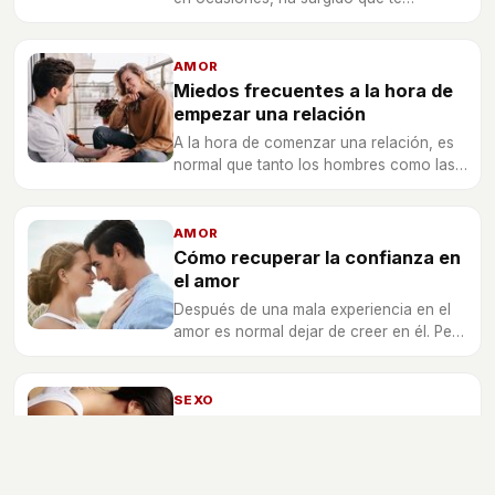
enamores de un compañero o de tu jefe,
o quizás que la pasión y el desenfreno
aparezca con tu superior.
AMOR
Miedos frecuentes a la hora de
empezar una relación
A la hora de comenzar una relación, es
normal que tanto los hombres como las
mujeres tengan miedo a ilusionarse en
vano.
AMOR
Cómo recuperar la confianza en
el amor
Después de una mala experiencia en el
amor es normal dejar de creer en él. Pero
el amor mueve el mundo, y es muy fácil
recuperar la confianza.
SEXO
Cómo seducir a un hombre en la
cama
La clave es la comunicación. Averigua