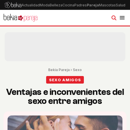
Actualidad
Moda
Belleza
Cocina
Padres
Pareja
Mascotas
Salud
Ps
Bekia Pareja
›
Sexo
SEXO AMIGOS
Ventajas e inconvenientes del
sexo entre amigos