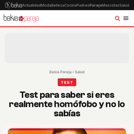
Actualidad
Moda
Belleza
Cocina
Padres
Pareja
Mascotas
Salud
Ps
Bekia Pareja
›
Salud
TEST
Test para saber si eres
realmente homófobo y no lo
sabías