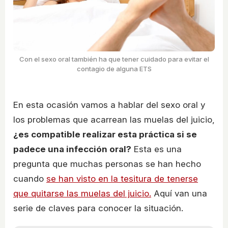
Con el sexo oral también ha que tener cuidado para evitar el
contagio de alguna ETS
En esta ocasión vamos a hablar del sexo oral y
los problemas que acarrean las muelas del juicio,
¿es compatible realizar esta práctica si se
padece una infección oral?
Esta es una
pregunta que muchas personas se han hecho
cuando
se han visto en la tesitura de tenerse
que quitarse las muelas del juicio.
Aquí van una
serie de claves para conocer la situación.