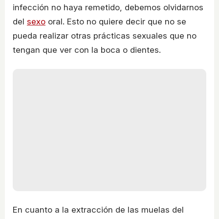
infección no haya remetido, debemos olvidarnos
del
sexo
oral. Esto no quiere decir que no se
pueda realizar otras prácticas sexuales que no
tengan que ver con la boca o dientes.
En cuanto a la extracción de las muelas del