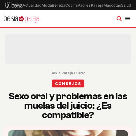
Actualidad
Moda
Belleza
Cocina
Padres
Pareja
Mascotas
Salud
Ps
Bekia Pareja
›
Sexo
CONSEJOS
Sexo oral y problemas en las
muelas del juicio: ¿Es
compatible?