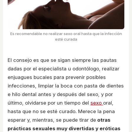
Es recomendable no realizar sexo oral hasta que la infección
esté curada
El consejo es que se sigan siempre las pautas
dadas por el especialista u odontólogo, realizar
enjuagues bucales para prevenir posibles
infecciones, limpiar la boca con pasta de dientes
e hilo dental antes y después del sexo, y por
último, olvidarse por un tiempo del
sexo
oral,
hasta que no se esté curado. Merece la pena
esperar y, mientras, se puede tirar de
otras
prácticas sexuales muy divertidas y eróticas