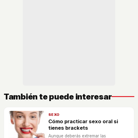
También te puede interesar
SEXO
Cómo practicar sexo oral si
tienes brackets
Aunque deberás extremar las