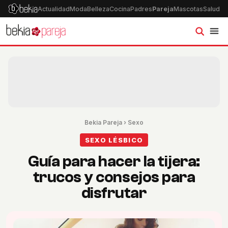
Actualidad
Moda
Belleza
Cocina
Padres
Pareja
Mascotas
Salud
Ps
Bekia Pareja
›
Sexo
SEXO LÉSBICO
Guía para hacer la tijera:
trucos y consejos para
disfrutar