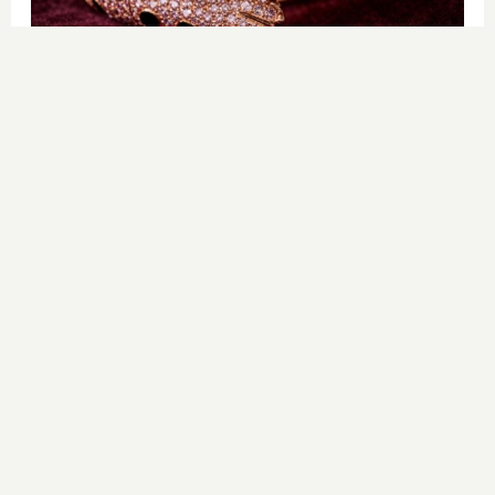
Lujo con carácter
Una joya para mujeres que no piden
permiso