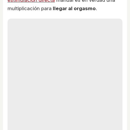
estimulación directa
manual es en verdad una
multiplicación para
llegar al orgasmo
.