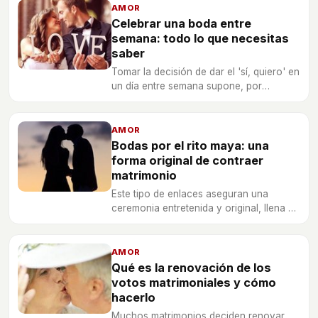
AMOR
Celebrar una boda entre
semana: todo lo que necesitas
saber
Tomar la decisión de dar el 'sí, quiero' en
un día entre semana supone, por
supuesto, valorar los pros y contra que
ello implica.
AMOR
Bodas por el rito maya: una
forma original de contraer
matrimonio
Este tipo de enlaces aseguran una
ceremonia entretenida y original, llena de
energía y positividad que alegrará tu
matrimonio.
AMOR
Qué es la renovación de los
votos matrimoniales y cómo
hacerlo
Muchos matrimonios deciden renovar