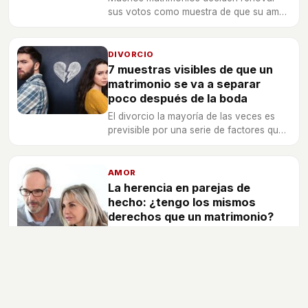
sus votos como muestra de que su amor
sigue siendo tan puro como el primer día.
¿Seréis los siguientes?
DIVORCIO
7 muestras visibles de que un
matrimonio se va a separar
poco después de la boda
El divorcio la mayoría de las veces es
previsible por una serie de factores que
viven y experimentan ambos miembros
de la pareja.
AMOR
La herencia en parejas de
hecho: ¿tengo los mismos
derechos que un matrimonio?
Las diferencias entre una pareja de
hecho y un matrimonio también influyen
en el reparto de la herencia propia o de
nuestras parejas.
AMOR
Ventajas y desventajas de tener