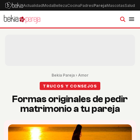
Actualidad
Moda
Belleza
Cocina
Padres
Pareja
Mascotas
Salud
Ps
Bekia Pareja
›
Amor
TRUCOS Y CONSEJOS
Formas originales de pedir
matrimonio a tu pareja