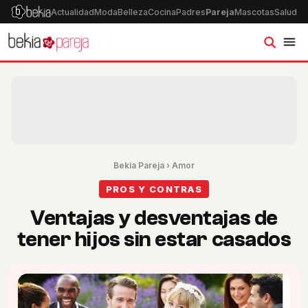
Actualidad
Moda
Belleza
Cocina
Padres
Pareja
Mascotas
Salud
Ps
Bekia Pareja
›
Amor
PROS Y CONTRAS
Ventajas y desventajas de
tener hijos sin estar casados