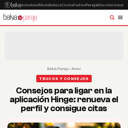
Actualidad
Moda
Belleza
Cocina
Padres
Pareja
Mascotas
Salud
Ps
Bekia Pareja
›
Amor
TRUCOS Y CONSEJOS
Consejos para ligar en la
aplicación Hinge: renueva el
perfil y consigue citas