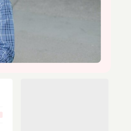
LO MÁS LEÍDO EN PAREJA
Puntos rojos en el pene, ¿es peligroso?
Cómo adelantar la regla sin dañar la
salud
↗
Retrasar la regla de manera natural,