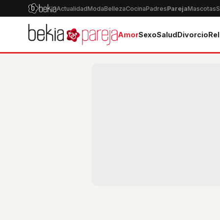
Actualidad
Moda
Belleza
Cocina
Padres
Pareja
Mascotas
S
Amor
Sexo
Salud
Divorcio
Rel