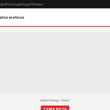
alud
Psicología
Hogar
Fit
Viajes
atos eróticos
Bekia Pareja
›
Amor
TOMA NOTA