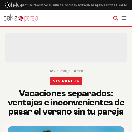
Actualidad
Moda
Belleza
Cocina
Padres
Pareja
Mascotas
Salud
Ps
Bekia Pareja
›
Amor
SIN PAREJA
Vacaciones separados:
ventajas e inconvenientes de
pasar el verano sin tu pareja