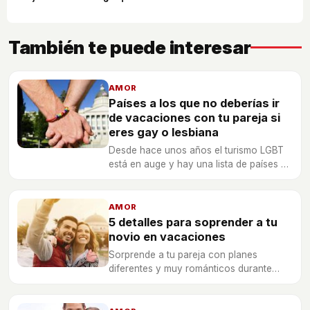
También te puede interesar
AMOR
Países a los que no deberías ir
de vacaciones con tu pareja si
eres gay o lesbiana
Desde hace unos años el turismo LGBT
está en auge y hay una lista de países de
la que es mejor olvidarse si no quieres
que tus vacaciones sean en una
pesadilla.
AMOR
5 detalles para soprender a tu
novio en vacaciones
Sorprende a tu pareja con planes
diferentes y muy románticos durante
este verano a través de estos consejos
que te proponemos.