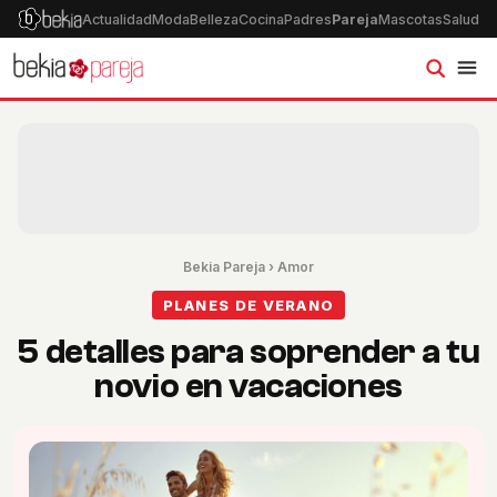
Actualidad
Moda
Belleza
Cocina
Padres
Pareja
Mascotas
Salud
Ps
Bekia Pareja
›
Amor
PLANES DE VERANO
5 detalles para soprender a tu
novio en vacaciones