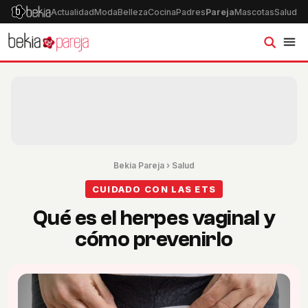
Actualidad
Moda
Belleza
Cocina
Padres
Pareja
Mascotas
Salud
Ps
Bekia Pareja
›
Salud
CUIDADO CON LAS ETS
Qué es el herpes vaginal y
cómo prevenirlo