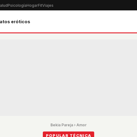
alud
Psicología
Hogar
Fit
Viajes
atos eróticos
Bekia Pareja
›
Amor
POPULAR TÉCNICA