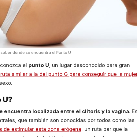
saber dónde se encuentra el Punto U
 conozca el
punto U
, un lugar desconocido para gran
n
ruta similar a la del punto G para conseguir que la muje
sexo.
o U?
e encuentra localizada entre el clítoris y la vagina
. E
retrales, que también son conocidas por todos como las
 de estimular esta zona erógena
, un ruta par que la