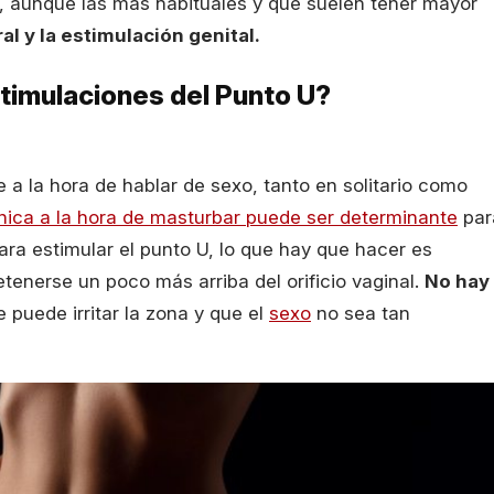
o, aunque las más habituales y que suelen tener mayor
al y la estimulación genital.
stimulaciones del Punto U?
a la hora de hablar de sexo, tanto en solitario como
nica a la hora de masturbar puede ser determinante
par
ara estimular el punto U, lo que hay que hacer es
detenerse un poco más arriba del orificio vaginal.
No hay
e puede irritar la zona y que el
sexo
no sea tan