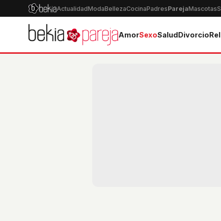
Actualidad
Moda
Belleza
Cocina
Padres
Pareja
Mascotas
S
Amor
Sexo
Salud
Divorcio
Rel