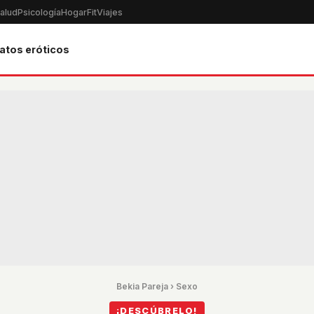
alud
Psicología
Hogar
Fit
Viajes
atos eróticos
Bekia Pareja
›
Sexo
¡DESCÚBRELO!