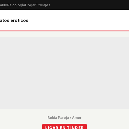
alud
Psicología
Hogar
Fit
Viajes
atos eróticos
Bekia Pareja
›
Amor
LIGAR EN TINDER