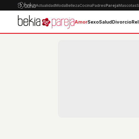
Actualidad
Moda
Belleza
Cocina
Padres
Pareja
Mascotas
S
Amor
Sexo
Salud
Divorcio
Rel