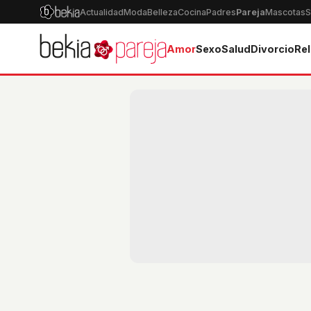
Actualidad
Moda
Belleza
Cocina
Padres
Pareja
Mascotas
S
Amor
Sexo
Salud
Divorcio
Rel