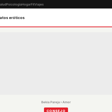
alud
Psicología
Hogar
Fit
Viajes
atos eróticos
Bekia Pareja
›
Amor
CONSEJO