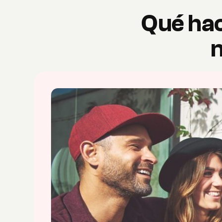
Qué hac
n