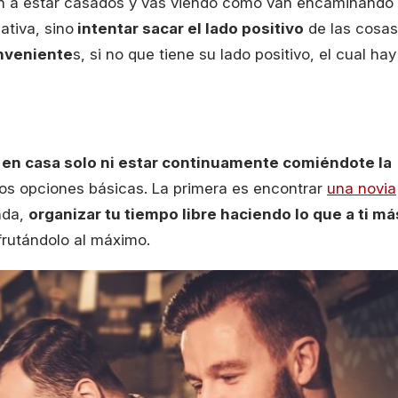
n a estar casados y vas viendo cómo van encaminando
ativa, sino
intentar sacar el lado positivo
de las cosas
nveniente
s, si no que tiene su lado positivo, el cual hay
 en casa solo ni estar continuamente comiéndote la
 dos opciones básicas. La primera es encontrar
una novia
nda,
organizar tu tiempo libre haciendo lo que a ti má
frutándolo al máximo.