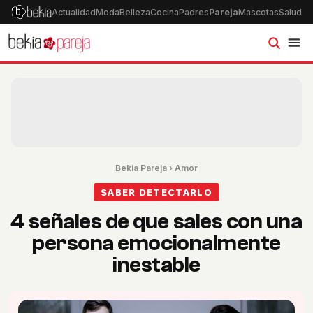
Actualidad
Moda
Belleza
Cocina
Padres
Pareja
Mascotas
Salud
Ps
Bekia Pareja
›
Amor
SABER DETECTARLO
4 señales de que sales con una
persona emocionalmente
inestable