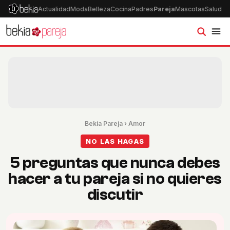
Actualidad
Moda
Belleza
Cocina
Padres
Pareja
Mascotas
Salud
Ps
Bekia Pareja
›
Amor
NO LAS HAGAS
5 preguntas que nunca debes
hacer a tu pareja si no quieres
discutir