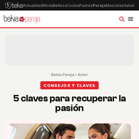
Actualidad
Moda
Belleza
Cocina
Padres
Pareja
Mascotas
Salud
Ps
Bekia Pareja
›
Amor
CONSEJOS Y CLAVES
5 claves para recuperar la
pasión