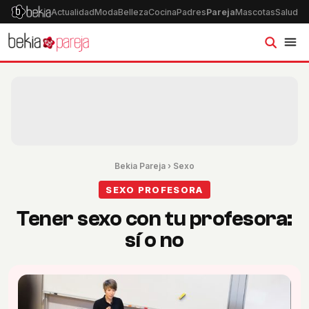
Actualidad
Moda
Belleza
Cocina
Padres
Pareja
Mascotas
Salud
Ps
Bekia Pareja
›
Sexo
SEXO PROFESORA
Tener sexo con tu profesora:
sí o no