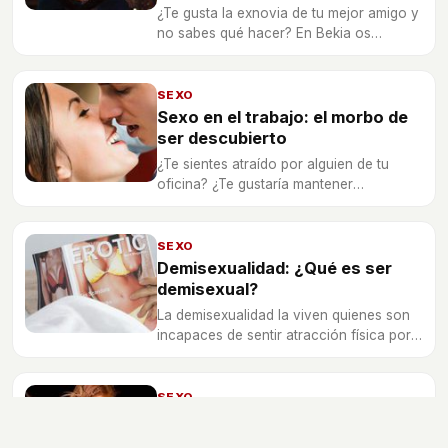
¿Te gusta la exnovia de tu mejor amigo y
no sabes qué hacer? En Bekia os
ayudamos con los siguientes consejos
para lidiar con está situación.
SEXO
Sexo en el trabajo: el morbo de
ser descubierto
¿Te sientes atraído por alguien de tu
oficina? ¿Te gustaría mantener
relaciones sexuales en tu lugar de
trabajo? Hecha un vistazo a los
siguientes consejos que te damos para
SEXO
tener sexo en la oficina.
Demisexualidad: ¿Qué es ser
demisexual?
La demisexualidad la viven quienes son
incapaces de sentir atracción física por
las personas, a no ser que tengan un
vínculo emocional muy fuerte con ellas,
intimidad o afecto.
SEXO
Cybersexo: pros y contras
El cybersexo es una práctica virtual cada