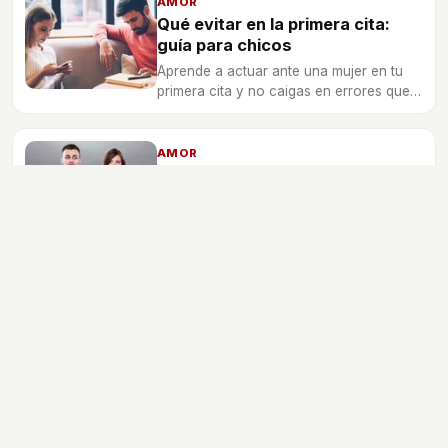
AMOR
Qué evitar en la primera cita:
guía para chicos
Aprende a actuar ante una mujer en tu
primera cita y no caigas en errores que
harán que tu encuentro sea un fracaso.
AMOR
5 defectos tontos que le sacas
a una mujer en la primera cita
La primera cita suele ser una toma de
contacto con la otra persona, pero hay
ciertos defectos que pueden salir a la luz
en este momento.