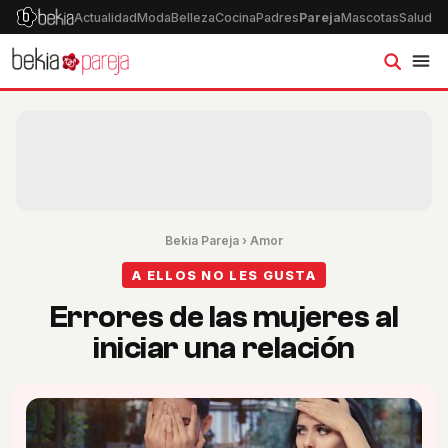
Actualidad
Moda
Belleza
Cocina
Padres
Pareja
Mascotas
Salud
Ps
Bekia Pareja
›
Amor
A ELLOS NO LES GUSTA
Errores de las mujeres al
iniciar una relación