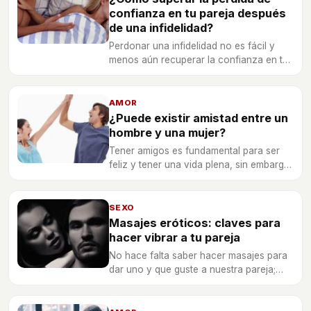
confianza en tu pareja después
de una infidelidad?
Perdonar una infidelidad no es fácil y
menos aún recuperar la confianza en tu
pareja. En cada caso existen parámetros
diferentes, pero con el tiempo todo se
cura.
AMOR
¿Puede existir amistad entre un
hombre y una mujer?
Tener amigos es fundamental para ser
feliz y tener una vida plena, sin embargo
siempre aparece la duda sobre si un
hombre y una mujer pueden llegar a
tener una verdadera y desinteresada
SEXO
amistad libre de cargas sexuales.
Masajes eróticos: claves para
hacer vibrar a tu pareja
No hace falta saber hacer masajes para
dar uno y que guste a nuestra pareja;
simplemente hay que dejarse llevar por el
momento y tener en cuenta una serie de
consejos a poner en práctica.