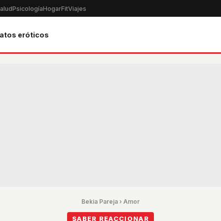
alud
Psicología
Hogar
Fit
Viajes
atos eróticos
Bekia Pareja
›
Amor
SABER REACCIONAR