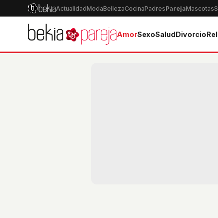
Actualidad
Moda
Belleza
Cocina
Padres
Pareja
Mascotas
S
Amor
Sexo
Salud
Divorcio
Rel