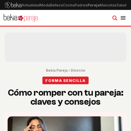
Actualidad
Moda
Belleza
Cocina
Padres
Pareja
Mascotas
Salud
Ps
Bekia Pareja
›
Divorcio
FORMA SENCILLA
Cómo romper con tu pareja:
claves y consejos