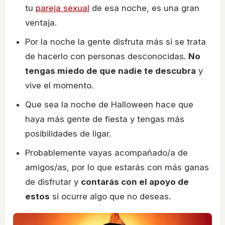
tu
pareja sexual
de esa noche, es una gran
ventaja.
Por la noche la gente disfruta más si se trata
de hacerlo con personas desconocidas.
No
tengas miedo de que nadie te descubra
y
vive el momento.
Que sea la noche de Halloween hace que
haya más gente de fiesta y tengas más
posibilidades de ligar.
Probablemente vayas acompañado/a de
amigos/as, por lo que estarás con más ganas
de disfrutar y
contarás con el apoyo de
estos
si ocurre algo que no deseas.