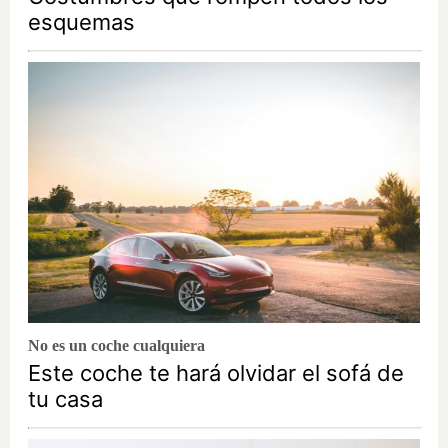
esquemas
No es un coche cualquiera
Este coche te hará olvidar el sofá de
tu casa