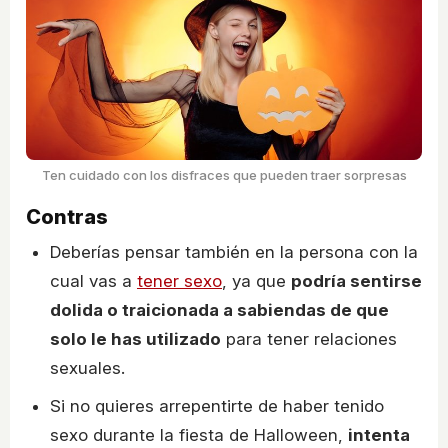
Ten cuidado con los disfraces que pueden traer sorpresas
Contras
Deberías pensar también en la persona con la
cual vas a
tener sexo
, ya que
podría sentirse
dolida o traicionada a sabiendas de que
solo le has utilizado
para tener relaciones
sexuales.
Si no quieres arrepentirte de haber tenido
sexo durante la fiesta de Halloween,
intenta