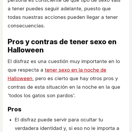
a tener puedes seguir adelante, puesto que
todas nuestras acciones pueden llegar a tener
consecuencias.
Pros y contras de tener sexo en
Halloween
El disfraz es una cuestión muy importante en lo
que respecta a
tener sexo en la noche de
Halloween
, pero es cierto que hay otros pros y
contras de esta situación en la noche en la que
'todos los gatos son pardos'.
Pros
El disfraz puede servir para ocultar tu
verdadera identidad y, si eso no le importa a