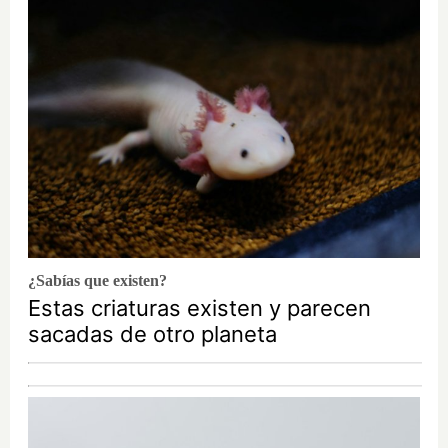
¿Sabías que existen?
Estas criaturas existen y parecen
sacadas de otro planeta