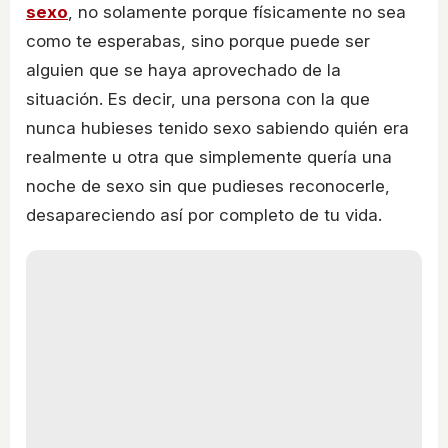
sexo
, no solamente porque físicamente no sea
como te esperabas, sino porque puede ser
alguien que se haya aprovechado de la
situación. Es decir, una persona con la que
nunca hubieses tenido sexo sabiendo quién era
realmente u otra que simplemente quería una
noche de sexo sin que pudieses reconocerle,
desapareciendo así por completo de tu vida.