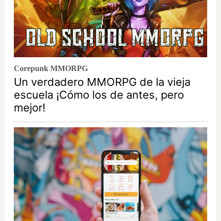
Corepunk MMORPG
Un verdadero MMORPG de la vieja
escuela ¡Cómo los de antes, pero
mejor!