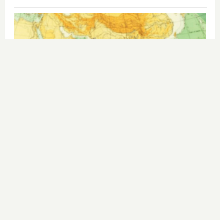
Viaja sin visado
Los pasaportes que más puertas
abren ¿está el tuyo?