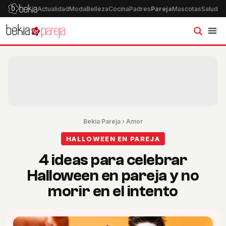
Actualidad
Moda
Belleza
Cocina
Padres
Pareja
Mascotas
Salud
Ps
Bekia Pareja
›
Amor
HALLOWEEN EN PAREJA
4 ideas para celebrar
Halloween en pareja y no
morir en el intento