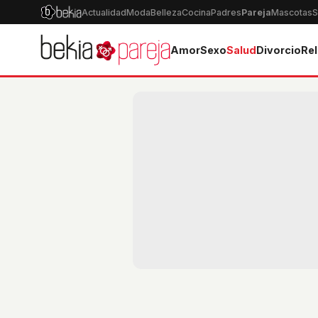
Actualidad
Moda
Belleza
Cocina
Padres
Pareja
Mascotas
S
Amor
Sexo
Salud
Divorcio
Rel