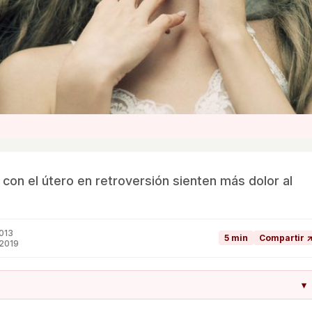
con el útero en retroversión sienten más dolor al
013
5 min
Compartir 
 2019
▾