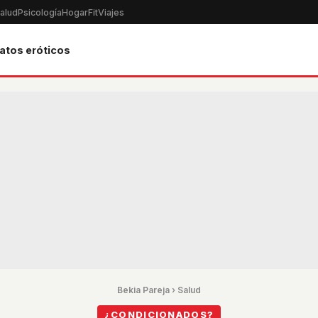
alud
Psicología
Hogar
Fit
Viajes
atos eróticos
Bekia Pareja
›
Salud
¿CONDICIONADOS?