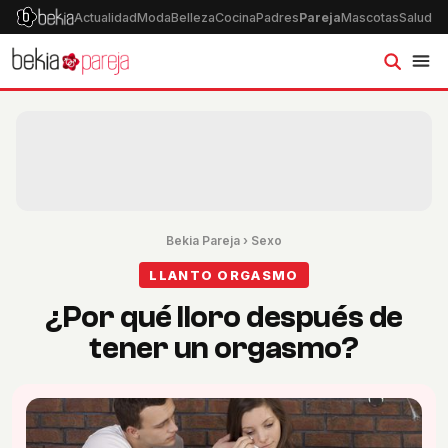
Actualidad
Moda
Belleza
Cocina
Padres
Pareja
Mascotas
Salud
Ps
Bekia Pareja
›
Sexo
LLANTO ORGASMO
¿Por qué lloro después de
tener un orgasmo?