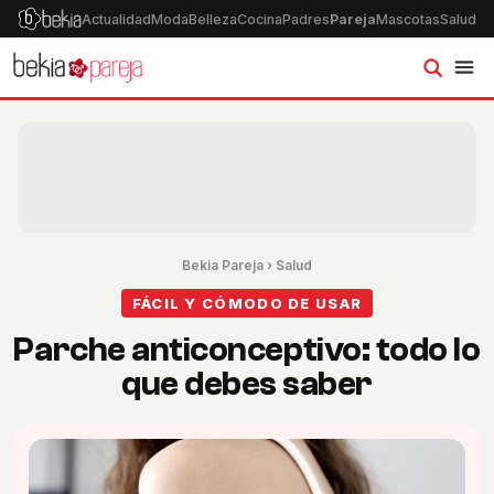
Actualidad
Moda
Belleza
Cocina
Padres
Pareja
Mascotas
Salud
Ps
Bekia Pareja
›
Salud
FÁCIL Y CÓMODO DE USAR
Parche anticonceptivo: todo lo
que debes saber